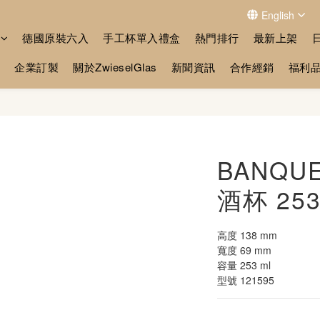
English
德國原裝六入
手工杯單入禮盒
熱門排行
最新上架
企業訂製
關於ZwieselGlas
新聞資訊
合作經銷
福利
BANQU
酒杯 253
高度 138 mm
寬度 69 mm
容量 253 ml
型號 121595