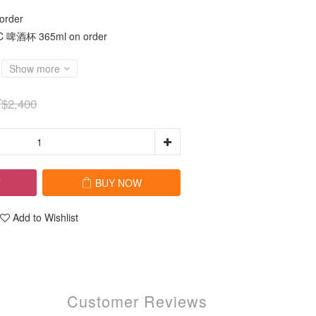
rder
啤酒杯 365ml on order
Show more
$2,400
T
BUY NOW
Add to Wishlist
Customer Reviews