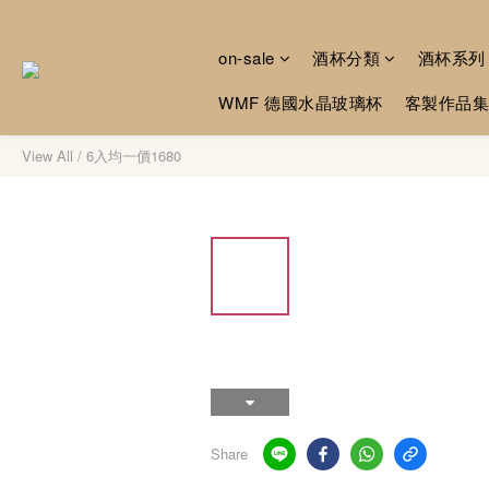
on-sale
酒杯分類
酒杯系列
WMF 德國水晶玻璃杯
客製作品集
View All
/
6入均一價1680
Share