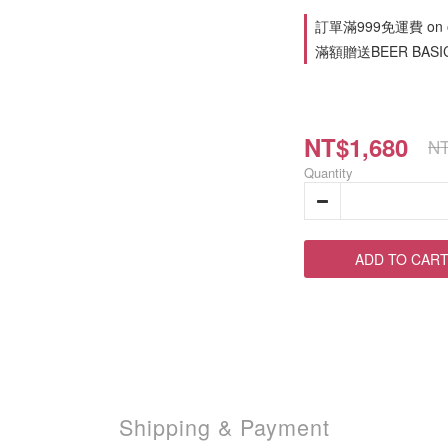
訂單滿999免運費 on o
滿額贈送BEER BASIC 
NT$1,680
NT
Quantity
ADD TO CAR
Shipping & Payment