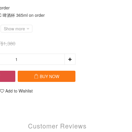
rder
啤酒杯 365ml on order
Show more
$1,380
T
BUY NOW
Add to Wishlist
Customer Reviews