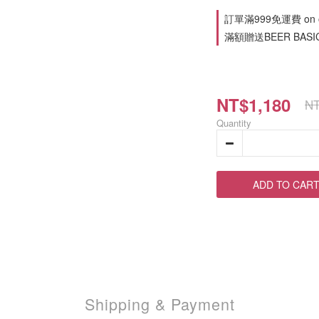
訂單滿999免運費 on o
滿額贈送BEER BASIC 
NT$1,180
NT
Quantity
ADD TO CAR
Shipping & Payment