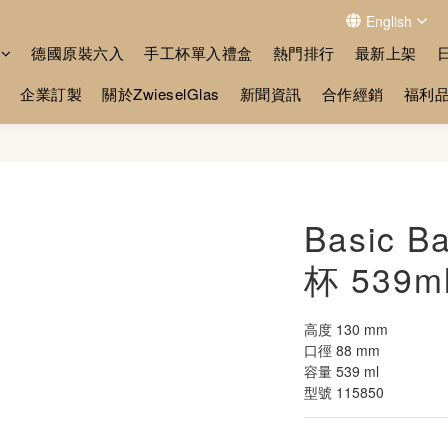
English
德國原裝六入
手工杯單入禮盒
熱門排行
最新上架
企業訂製
關於ZwieselGlas
新聞資訊
合作經銷
福利
Basic
杯 539m
高度 130 mm
口徑 88 mm
容量 539 ml
型號 115850