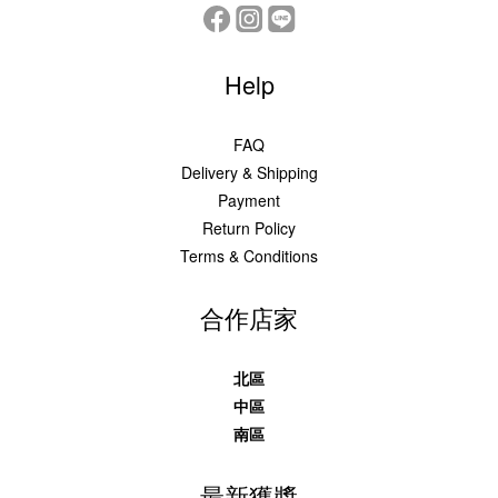
Help
FAQ
Delivery & Shipping
Payment
Return Policy
Terms & Conditions
合作店家
北區
中區
南區
最新獲獎