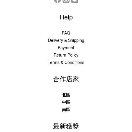
Help
FAQ
Delivery & Shipping
Payment
Return Policy
Terms & Conditions
合作店家
北區
中區
南區
最新獲獎