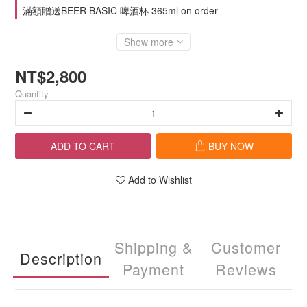
滿額贈送BEER BASIC 啤酒杯 365ml on order
Show more
NT$2,800
Quantity
ADD TO CART
BUY NOW
Add to Wishlist
Shipping &
Customer
Description
Payment
Reviews