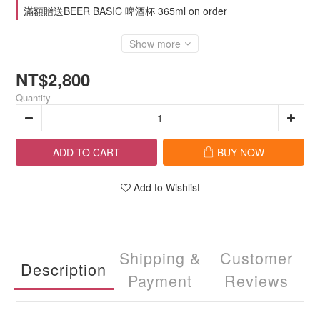
滿額贈送BEER BASIC 啤酒杯 365ml on order
Show more
NT$2,800
Quantity
ADD TO CART
BUY NOW
Add to Wishlist
Shipping &
Customer
Description
Payment
Reviews