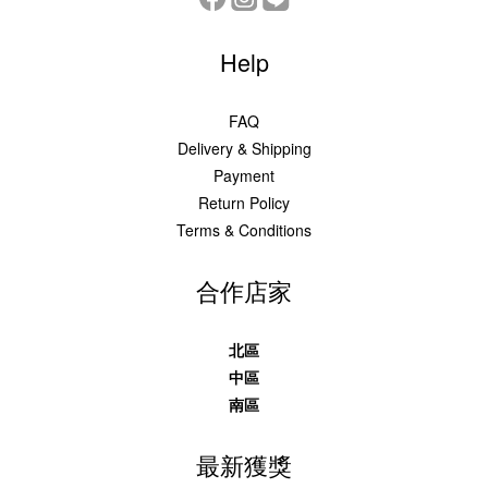
Help
FAQ
Delivery & Shipping
Payment
Return Policy
Terms & Conditions
合作店家
北區
中區
南區
最新獲獎