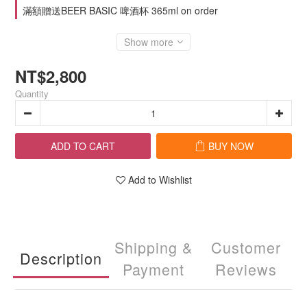
滿額贈送BEER BASIC 啤酒杯 365ml on order
Show more
NT$2,800
Quantity
ADD TO CART
BUY NOW
Add to Wishlist
Shipping &
Customer
Description
Payment
Reviews