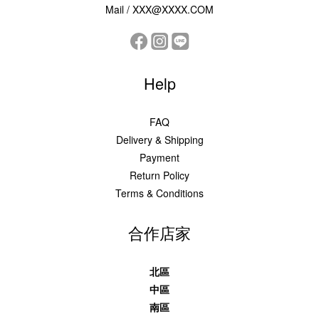
Mail / XXX@XXXX.COM
Help
FAQ
Delivery & Shipping
Payment
Return Policy
Terms & Conditions
合作店家
北區
中區
南區