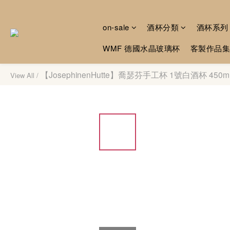
on-sale
酒杯分類
酒杯系列
WMF 德國水晶玻璃杯
客製作品集
【JosephinenHutte】喬瑟芬手工杯 1號白酒杯 450ml 
View All
/