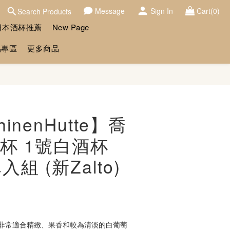
Message
Sign In
Cart(0)
Search Products
日本酒杯推薦
New Page
品專區
更多商品
BUY NOW
hinenHutte】喬
杯 1號白酒杯
單入組 (新Zalto)
 1酒杯非常適合精緻、果香和較為清淡的白葡萄