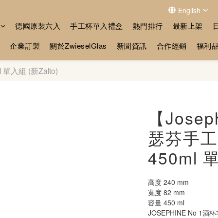
English
德國原裝六入
手工杯單入禮盒
熱門排行
最新上架
企業訂製
關於ZwieselGlas
新聞資訊
合作經銷
福利
單入組 (新Zalto)
【Josep
瑟芬手工
450ml 
高度 240 mm
寬度 82 mm
容量 450 ml
JOSEPHINE No