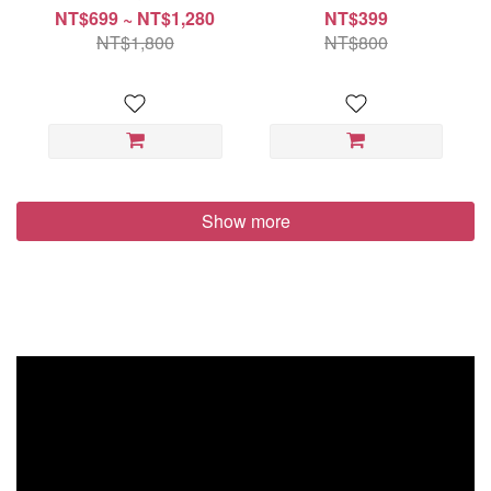
Zwieselglas DIVA系列 鬱
麵包刀、主廚刀、削皮器
NT$699 ~ NT$1,280
NT$399
金香型聞香杯 124ml
六件組)時尚色系刀具組
NT$1,800
NT$800
Show more