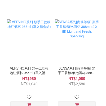
VERVINO系列 類手工勃根
SENSA系列[商務等級] 類
地紅酒杯 955ml (單入禮盒
手工香檳/氣泡酒杯 388ml
組)
(2入組) Light and Fresh:
NT$980
NT$1,080
Sparkling
NT$1,040
NT$2,580