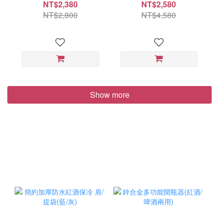
Aquavit
NT$2,380
NT$2,580
NT$2,800
NT$4,580
Show more