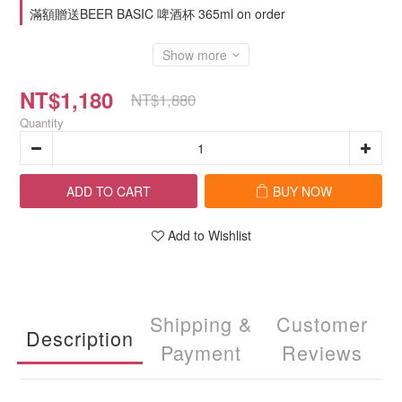
滿額贈送BEER BASIC 啤酒杯 365ml on order
Show more
NT$1,180
NT$1,880
Quantity
ADD TO CART
BUY NOW
Add to Wishlist
Shipping &
Customer
Description
Payment
Reviews