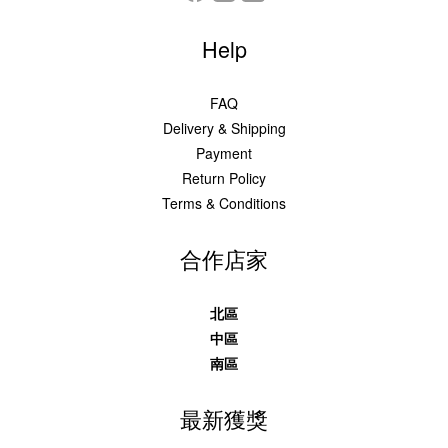
Help
FAQ
Delivery & Shipping
Payment
Return Policy
Terms & Conditions
合作店家
北區
中區
南區
最新獲獎