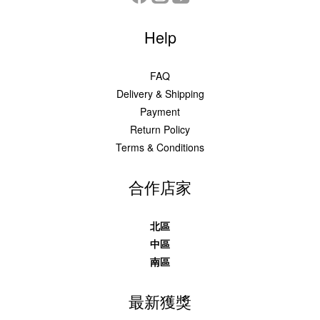
Help
FAQ
Delivery & Shipping
Payment
Return Policy
Terms & Conditions
合作店家
北區
中區
南區
最新獲獎