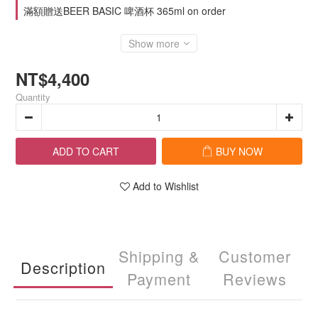
滿額贈送BEER BASIC 啤酒杯 365ml on order
Show more
NT$4,400
Quantity
ADD TO CART
BUY NOW
Add to Wishlist
Shipping &
Customer
Description
Payment
Reviews