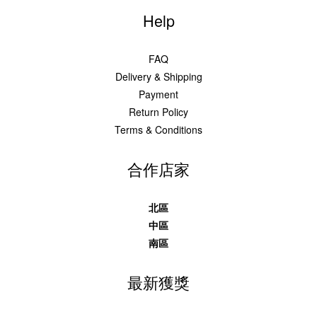
Help
FAQ
Delivery & Shipping
Payment
Return Policy
Terms & Conditions
合作店家
北區
中區
南區
最新獲獎