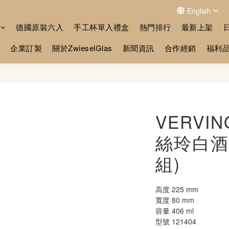
English
德國原裝六入
手工杯單入禮盒
熱門排行
最新上架
企業訂製
關於ZwieselGlas
新聞資訊
合作經銷
福利
VERVI
絲玲白酒杯
組)
高度 225 mm
寬度 80 mm
容量 406 ml
型號 121404