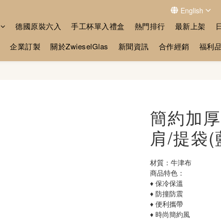
English
德國原裝六入
手工杯單入禮盒
熱門排行
最新上架
企業訂製
關於ZwieselGlas
新聞資訊
合作經銷
福利
簡約加厚
肩/提袋(
材質：牛津布
商品特色：
♦︎ 保冷保溫
♦︎ 防撞防震
♦︎ 便利攜帶
♦︎ 時尚簡約風