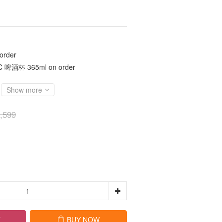
rder
啤酒杯 365ml on order
Show more
,599
T
BUY NOW