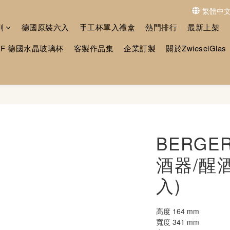
繁體中
列
德國原裝六入
手工杯單入禮盒
熱門排行
最新上架
MF 德國水晶玻璃杯
客製作品集
企業訂製
關於ZwieselGlas
BERGE
酒器/醒酒
入)
高度 164 mm
寬度 341 mm